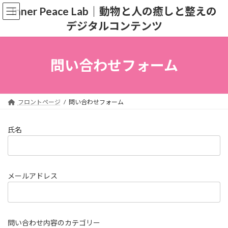
コ
ナ
Inner Peace Lab｜動物と人の癒しと整えの
ン
ビ
デジタルコンテンツ
テ
ゲ
ン
ー
ツ
シ
へ
ョ
問い合わせフォーム
ス
ン
キ
に
ッ
移
プ
動
フロントページ
問い合わせフォーム
氏名
メールアドレス
問い合わせ内容のカテゴリー